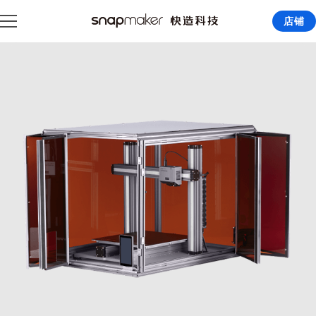
店铺
产品
Snapmaker U1 3D 打印机
软件
Snapmaker Artisan
orca
支持
Snapmaker Orca
Snapmaker App
创新基金
Snapmaker App
luban
Snapmaker Luban