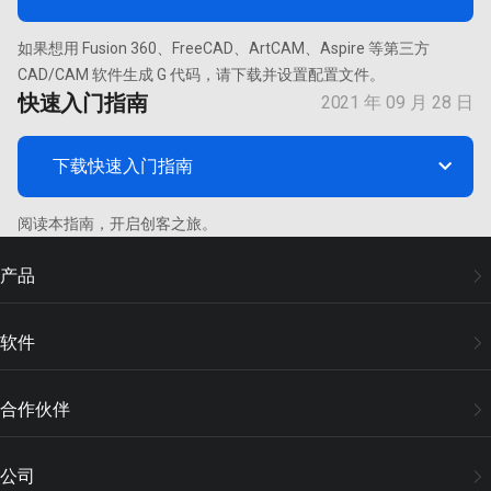
如果想用 Fusion 360、FreeCAD、ArtCAM、Aspire 等第三方
CAD/CAM 软件生成 G 代码，请下载并设置配置文件。
快速入门指南
2021 年 09 月 28 日

下载快速入门指南
阅读本指南，开启创客之旅。
产品
Snapmaker U1 3D 打印机
软件
Snapmaker 工匠三合一 3D 打印机
Snapmaker Orca
合作伙伴
Snapmaker APP
全球分销商网络
公司
Snapmaker Luban